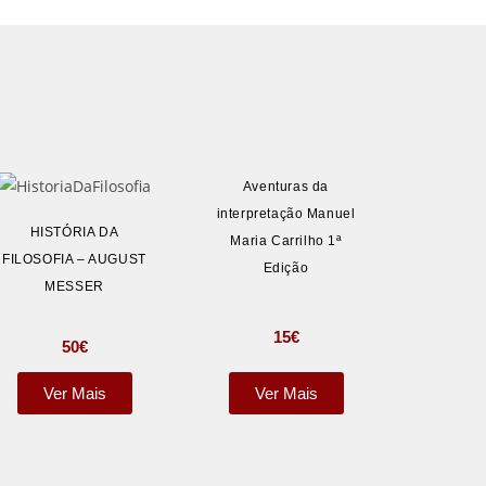
Aventuras da
interpretação Manuel
HISTÓRIA DA
Maria Carrilho 1ª
FILOSOFIA – AUGUST
Edição
MESSER
15
€
50
€
Ver Mais
Ver Mais