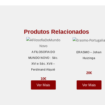
Produtos Relacionados
A FILOSOFIA DO
ERASMO – Johan
MUNDO NOVO : Séc.
Huizinga
XVI e Séc. XVII –
Ferdinand Alquié
20
€
10
€
Ver Mais
Ver Mais