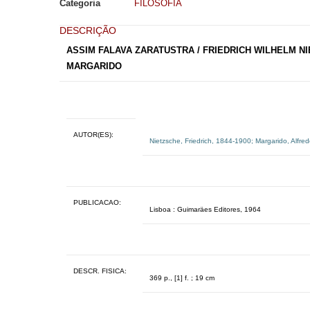
Categoria
FILOSOFIA
DESCRIÇÃO
ASSIM FALAVA ZARATUSTRA / FRIEDRICH WILHELM N
MARGARIDO
AUTOR(ES):
Nietzsche, Friedrich, 1844-1900
;
Margarido, Alfre
PUBLICACAO:
Lisboa : Guimaräes Editores, 1964
DESCR. FISICA:
369 p., [1] f. ; 19 cm