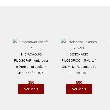
INICIAÇÃO AO
DICIONÁRIO
FILOSOFAR : Antologia
FILOSÓFICO – 5 Vols. *
e Problematização *
Dir. M. M. Rosental e P.
Joel Serrão 1974
F. Iudin 1972
15
€
50
€
Ver Mais
Ver Mais