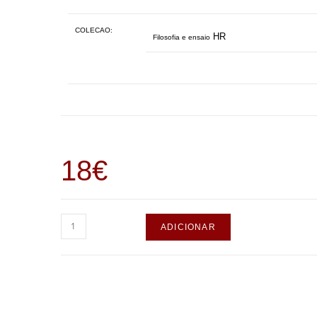
COLECAO:
HR
Filosofia e ensaio
18
€
ADICIONAR