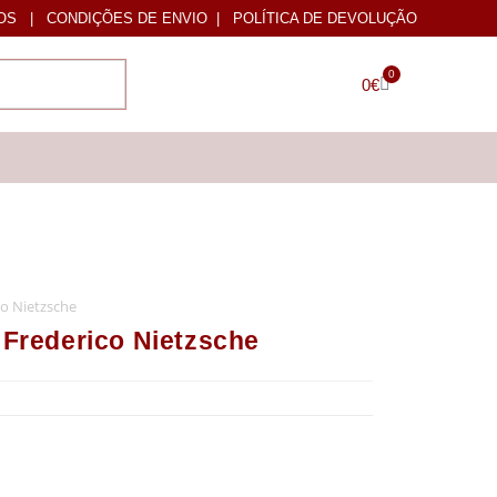
OS
|
CONDIÇÕES DE ENVIO
|
POLÍTICA DE DEVOLUÇÃO
0
0
€
o Nietzsche
rederico Nietzsche