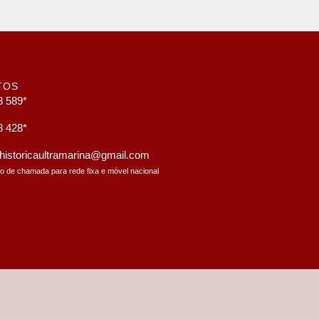
TOS
8 589*
8 428*
a.historicaultramarina@gmail.com
to de chamada para rede fixa e móvel nacional