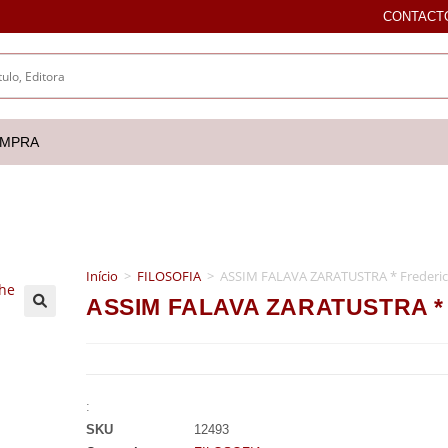
CONTACT
OMPRA
Início
>
FILOSOFIA
>
ASSIM FALAVA ZARATUSTRA * Frederic
ASSIM FALAVA ZARATUSTRA * F
🔍
:
SKU
12493