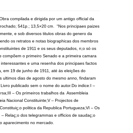
ompilada e dirigida por um antigo official da
Brochado; 541p.; 13,5×20 cm. “Nos principaes paizes
armente, e sob diversos titulos obras do genero da
tendo os retratos e notas biographicas dos membros
onstituintes de 1911 e os seus deputados, n;o só os
oje compõem o primeiro Senado e a primeira camara
interessantes e uma resenha dos principaes factos
, em 19 de junho de 1911, até ás eleições do
s ultimos dias de agosto do mesmo anno, findaram
* Livro publicado sem o nome do autor.Do indice:I –
ersa;III – Os primeiros trabalhos da Assembleia
ia Nacional Constituinte;V – Projectos de
onstituiç;o politica da Republica Portugueza;VI – Os
I – Relaç;o dos telegrammas e officios de saudaç;o
aro aparecimento no mercado.