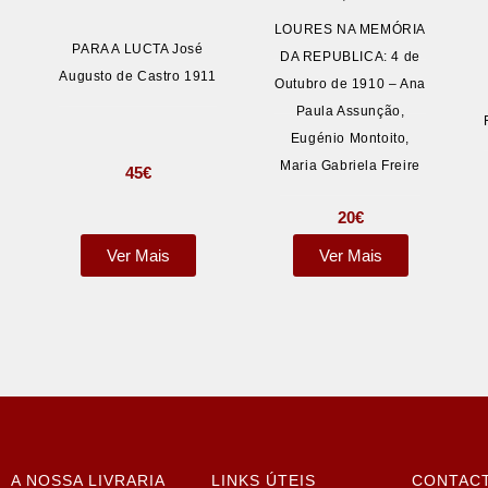
LOURES NA MEMÓRIA
PARA A LUCTA José
DA REPUBLICA: 4 de
Augusto de Castro 1911
Outubro de 1910 – Ana
Paula Assunção,
Eugénio Montoito,
Maria Gabriela Freire
45
€
20
€
Ver Mais
Ver Mais
A NOSSA LIVRARIA
LINKS ÚTEIS
CONTAC