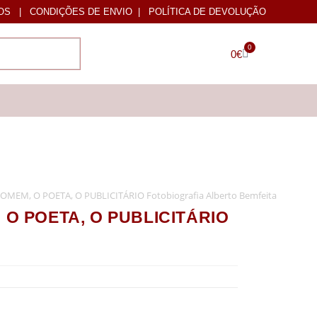
OS
|
CONDIÇÕES DE ENVIO
|
POLÍTICA DE DEVOLUÇÃO
0
0
€
MEM, O POETA, O PUBLICITÁRIO Fotobiografia Alberto Bemfeita
 O POETA, O PUBLICITÁRIO