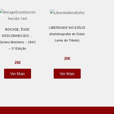
LIBERDADE NO EXÍLIO
BOCAGE, ÊSSE
(Autobiografia do Dalai
DESCONHECIDO …
Lama do Tibete)
Gomes Monteiro – 1942
– 1ª Edição
20
€
25
€
Ver Mais
Ver Mais