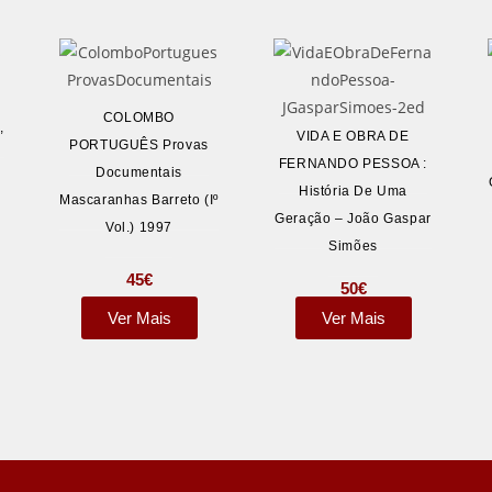
COLOMBO
,
VIDA E OBRA DE
PORTUGUÊS Provas
FERNANDO PESSOA :
Documentais
História De Uma
Mascaranhas Barreto (Iº
Geração – João Gaspar
Vol.) 1997
Simões
45
€
50
€
Ver Mais
Ver Mais