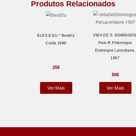
Produtos Relacionados
VIDA DE S. DOMINGOS
ELES E EU * Beatriz
Pelo R.P.Henrique
Costa 1990
Domingos Lacordaire,
1907
25
€
50
€
Ver Mais
Ver Mais