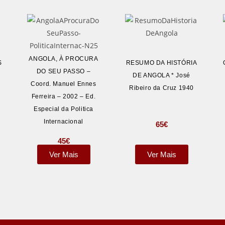
ANGOLA, À PROCURA
S
RESUMO DA HISTÓRIA
DO SEU PASSO –
DE ANGOLA * José
Coord. Manuel Ennes
Ribeiro da Cruz 1940
Ferreira – 2002 – Ed.
Especial da Politica
Internacional
65
€
45
€
Ver Mais
Ver Mais