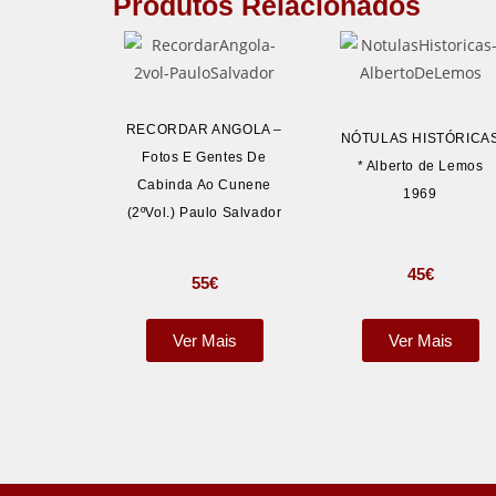
Produtos Relacionados
RECORDAR ANGOLA –
NÓTULAS HISTÓRICA
Fotos E Gentes De
* Alberto de Lemos
Cabinda Ao Cunene
1969
(2ºVol.) Paulo Salvador
45
€
55
€
Ver Mais
Ver Mais