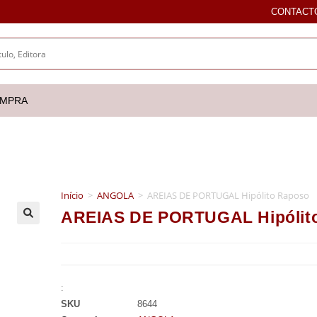
CONTACT
OMPRA
Início
>
ANGOLA
>
AREIAS DE PORTUGAL Hipólito Raposo
AREIAS DE PORTUGAL Hipólit
🔍
:
SKU
8644