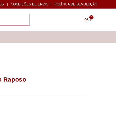
OS
|
CONDIÇÕES DE ENVIO
|
POLÍTICA DE DEVOLUÇÃO
0
0
€
o Raposo