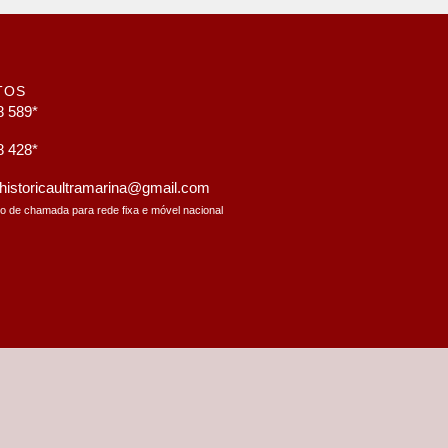
TOS
8 589*
8 428*
a.historicaultramarina@gmail.com
to de chamada para rede fixa e móvel nacional