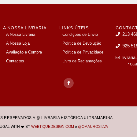
A NOSSA LIVRARIA
LINKS ÚTEIS
CONTAC
213 46
A Nossa Livraria
Condições de Envio
A Nossa Loja
Política de Devolução
925 51
Avaliação e Compra
Política de Privacidade
livrari
Contactos
Livro de Reclamações
* Cus
OS RESERVADOS A @ LIVRARIA HISTÓRICA ULTRAMARINA
UGAL WITH ❤️ BY
WEBTIQUEDESIGN.COM
e
@OMAUROSILVA