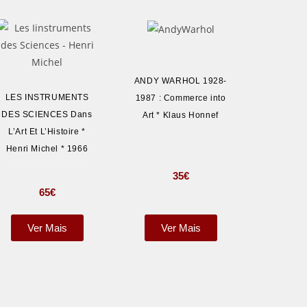
ANDY WARHOL 1928-
LES INSTRUMENTS
1987 : Commerce into
DES SCIENCES Dans
Art * Klaus Honnef
L’Art Et L’Histoire *
Henri Michel * 1966
35
€
65
€
Ver Mais
Ver Mais