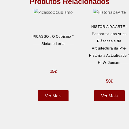
Produtos Relacionados
HISTÓRIA DA ARTE :
Panorama das Artes
PICASSO : O Cubismo *
Plásticas e da
Stefano Loria
Arquitectura da Pré-
História à Actualidade 
H. W. Janson
15
€
50
€
Ver Mais
Ver Mais