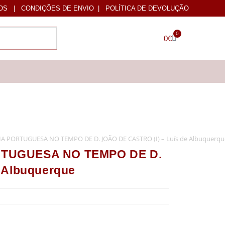
OS
|
CONDIÇÕES DE ENVIO
|
POLÍTICA DE DEVOLUÇÃO
0
0
€
A PORTUGUESA NO TEMPO DE D. JOÃO DE CASTRO (I) – Luís de Albuquerqu
RTUGUESA NO TEMPO DE D.
 Albuquerque