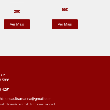
55
€
20
€
Ver Mais
Ver Mais
TOS
8 589*
8 428*
a.historicaultramarina@gmail.com
to de chamada para rede fixa e móvel nacional