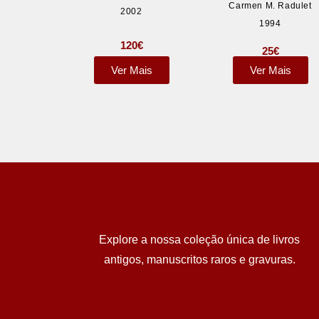
Carmen M. Radulet
2002
1994
120
€
25
€
Ver Mais
Ver Mais
Explore a nossa coleção única de livros
antigos, manuscritos raros e gravuras.