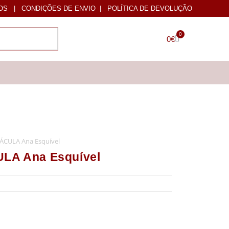
OS
|
CONDIÇÕES DE ENVIO
|
POLÍTICA DE DEVOLUÇÃO
0
0
€
CULA Ana Esquível
A Ana Esquível