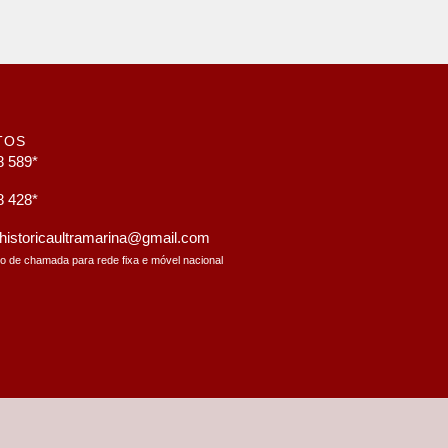
TOS
8 589*
8 428*
a.historicaultramarina@gmail.com
to de chamada para rede fixa e móvel nacional