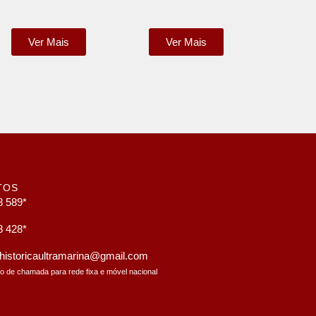
Ver Mais
Ver Mais
TOS
8 589*
8 428*
a.historicaultramarina@gmail.com
to de chamada para rede fixa e móvel nacional