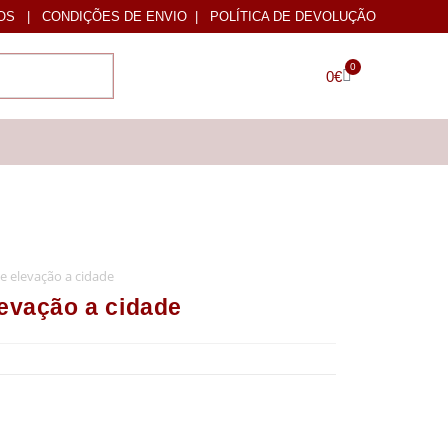
OS
|
CONDIÇÕES DE ENVIO
|
POLÍTICA DE DEVOLUÇÃO
0
0
€
e elevação a cidade
levação a cidade