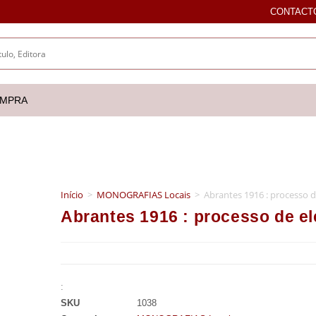
CONTACT
OMPRA
Início
>
MONOGRAFIAS Locais
>
Abrantes 1916 : processo d
Abrantes 1916 : processo de e
:
SKU
1038