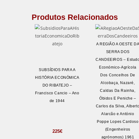
Produtos Relacionados
A REGIÃO A OESTE D
SERRA DOS
CANDEEIROS – Estud
Económico-Agrícola
SUBSÍDIOS PARA A
Dos Concelhos De
HISTÓRIA ECONÓMICA
Alcobaça, Nazaré,
DO RIBATEJO –
Caldas Da Rainha,
Francisco Cancio – Ano
Óbidos E Peniche –
de 1944
Carlos da Silva, Albert
Alarcão e António
Poppe Lopes Cardoso
(Engenheiros
225
€
agrónomos) 1961