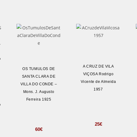
A
o
A CRUZ DE VILA
OS TUMULOS DE
VIÇOSA Rodrigo
SANTA CLARA DE
Vicente de Almeida
VILLA DO CONDE –
1957
Mons. J. Augusto
Ferreira 1925
o
25
€
60
€