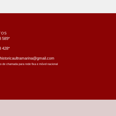
TOS
8 589*
8 428*
a.historicaultramarina@gmail.com
to de chamada para rede fixa e móvel nacional