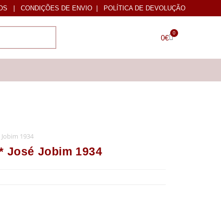
OS
|
CONDIÇÕES DE ENVIO
|
POLÍTICA DE DEVOLUÇÃO
0
0
€
 Jobim 1934
José Jobim 1934