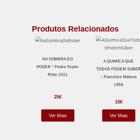
Produtos Relacionados
NA SOMBRA DO
A QUIMICA QUE
PODER * Pedro Feytor
TODOS PODEM SABE
Pinto 2011
– Francisco Mateus
1956
25
€
15
€
Ver Mais
Ver Mais