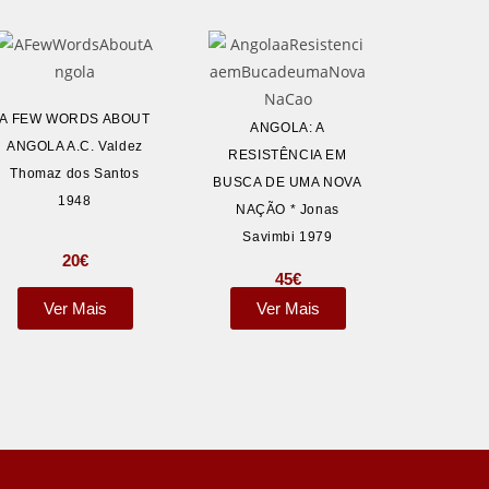
A FEW WORDS ABOUT
ANGOLA: A
ANGOLA A.C. Valdez
RESISTÊNCIA EM
Thomaz dos Santos
BUSCA DE UMA NOVA
1948
NAÇÃO * Jonas
Savimbi 1979
20
€
45
€
Ver Mais
Ver Mais