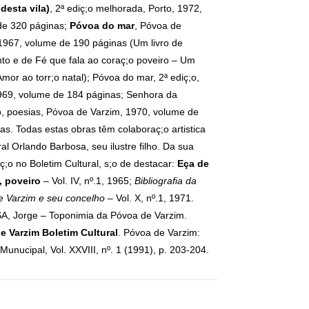
 desta vila)
, 2ª ediç;o melhorada, Porto, 1972,
de 320 páginas;
Póvoa do mar
, Póvoa de
1967, volume de 190 páginas (Um livro de
to e de Fé que fala ao coraç;o poveiro – Um
 Amor ao torr;o natal); Póvoa do mar, 2ª ediç;o,
969, volume de 184 páginas; Senhora da
, poesias, Póvoa de Varzim, 1970, volume de
as. Todas estas obras têm colaboraç;o artistica
al Orlando Barbosa, seu ilustre filho. Da sua
ç;o no Boletim Cultural, s;o de destacar:
Eça de
, poveiro
– Vol. IV, nº.1, 1965;
Bibliografia da
e Varzim e seu concelho
– Vol. X, nº.1, 1971.
, Jorge – Toponimia da Póvoa de Varzim.
e Varzim Boletim Cultural
. Póvoa de Varzim:
unucipal, Vol. XXVIII, nº. 1 (1991), p. 203-204.