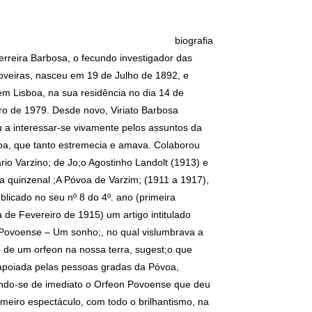
biografia
Ferreira Barbosa, o fecundo investigador das
oveiras, nasceu em 19 de Julho de 1892, e
em Lisboa, na sua residência no dia 14 de
o de 1979. Desde novo, Viriato Barbosa
a interessar-se vivamente pelos assuntos da
a, que tanto estremecia e amava. Colaborou
rio Varzino; de Jo;o Agostinho Landolt (1913) e
ta quinzenal ;A Póvoa de Varzim; (1911 a 1917),
blicado no seu nº 8 do 4º. ano (primeira
 de Fevereiro de 1915) um artigo intitulado
Povoense – Um sonho;, no qual vislumbrava a
 de um orfeon na nossa terra, sugest;o que
 apoiada pelas pessoas gradas da Póvoa,
indo-se de imediato o Orfeon Povoense que deu
imeiro espectáculo, com todo o brilhantismo, na