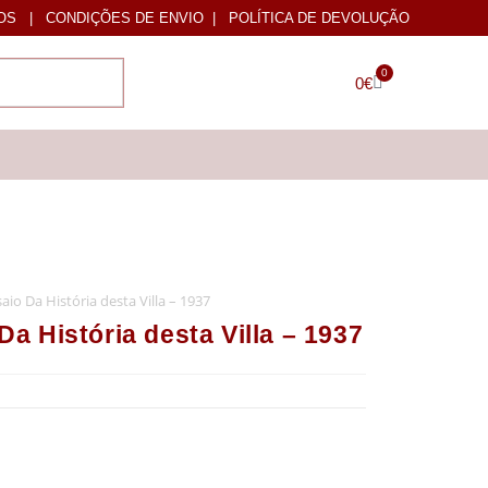
OS
|
CONDIÇÕES DE ENVIO
|
POLÍTICA DE DEVOLUÇÃO
0
0
€
o Da História desta Villa – 1937
 História desta Villa – 1937