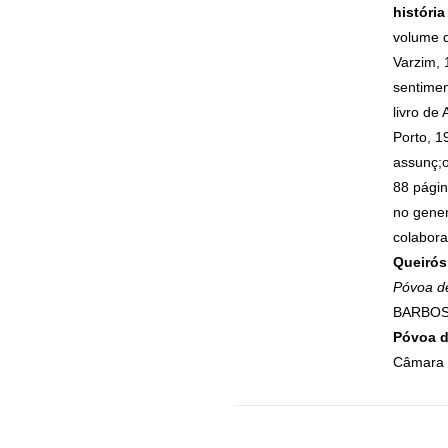
história
volume 
Varzim, 
sentimen
livro de
Porto, 1
assunç;o
88 págin
no gener
colabora
Queirós
Póvoa d
BARBOSA
Póvoa d
Câmara M