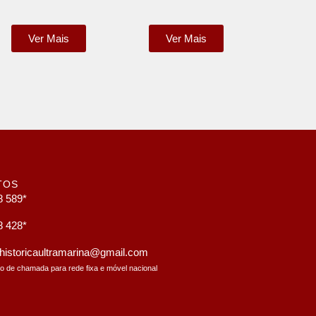
Ver Mais
Ver Mais
TOS
8 589*
8 428*
a.historicaultramarina@gmail.com
to de chamada para rede fixa e móvel nacional