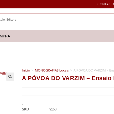
CONTACT
OMPRA
Início
>
MONOGRAFIAS Locais
>
A PÓVOA DO VARZIM – Ensai
A PÓVOA DO VARZIM – Ensaio Da
🔍
:
SKU
9153