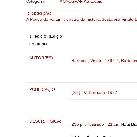
Categoria
MONOGRAFIAS Locais
DESCRIÇÃO
A Povoa de Varzim : ensaio da história desta vila
Viriato
1ª ediç;o (Ediç;o
do autor)
AUTOR(ES):
Barbosa, Viriato, 1892-?
;
Barbosa,
PUBLICAÇ;O:
[S.l.] : V. Barbosa, 1937
DESCR. FiSICA:
296 p. : ilustrado ; 21 cm
Nota Bio