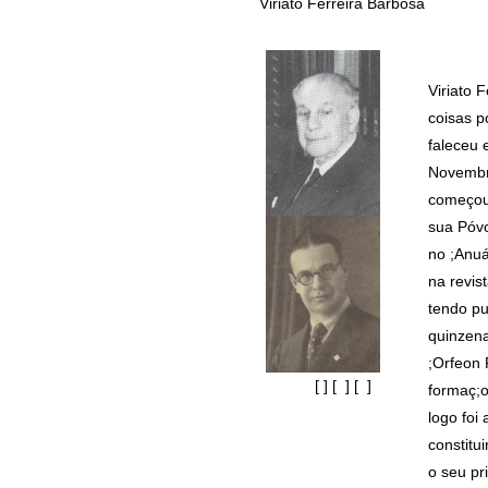
Viriato Ferreira Barbosa
Viriato 
coisas p
faleceu 
Novembr
começou 
sua Póvo
no ;Anuá
na revis
tendo pu
quinzena
;Orfeon 
[ ] [ ] [ ]
formaç;o
logo foi
constitu
o seu pr