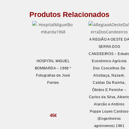
Produtos Relacionados
A REGIÃO A OESTE D
SERRA DOS
CANDEEIROS – Estud
HOSPITAL MIGUEL
Económico-Agrícola
BOMBARDA – 1968 *
Dos Concelhos De
Fotografias de José
Alcobaça, Nazaré,
Fontes
Caldas Da Rainha,
Óbidos E Peniche –
Carlos da Silva, Albert
Alarcão e António
Poppe Lopes Cardoso
45
€
(Engenheiros
agrónomos) 1961