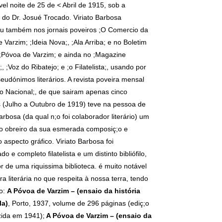
l noite de 25 de < Abril de 1915, sob a
 do Dr. Josué Trocado. Viriato Barbosa
u também nos jornais poveiros ;O Comercio da
 Varzim; ;Ideia Nova;, ;Ala Arriba; e no Boletim
 ;Póvoa de Varzim; e ainda no ;Magazine
, ;Voz do Ribatejo; e ;o Filatelista;, usando por
eudónimos literários. A revista poveira mensal
ç;o Nacional;, de que sairam apenas cinco
(Julho a Outubro de 1919) teve na pessoa de
Barbosa (da qual n;o foi colaborador literário) um
o obreiro da sua esmerada composiç;o e
o aspecto gráfico. Viriato Barbosa foi
o e completo filatelista e um distinto bibliófilo,
r de uma riquissima biblioteca. é muito notável
ra literária no que respeita à nossa terra, tendo
do:
A Póvoa de Varzim – (ensaio da história
la)
, Porto, 1937, volume de 296 páginas (ediç;o
zida em 1941);
A Póvoa de Varzim – (ensaio da