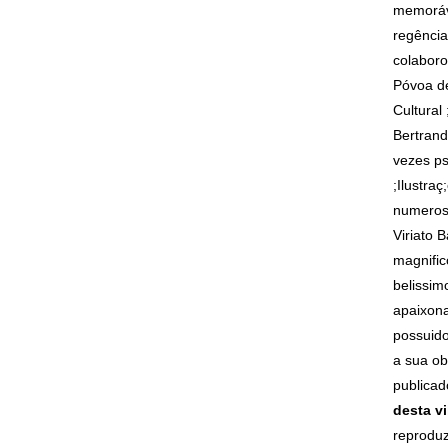
memoráve
regência
colaboro
Póvoa de
Cultural
Bertrand;
vezes ps
;Ilustra
numeros 
Viriato 
magnific
belissim
apaixonad
possuido
a sua ob
publica
desta vi
reprodu