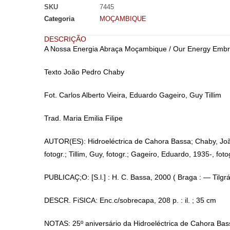
SKU
7445
Categoria
MOÇAMBIQUE
DESCRIÇÃO
A Nossa Energia Abraça Moçambique / Our Energy Embr
Texto João Pedro Chaby
Fot. Carlos Alberto Vieira, Eduardo Gageiro, Guy Tillim
Trad. Maria Emilia Filipe
AUTOR(ES): Hidroeléctrica de Cahora Bassa; Chaby, João 
fotogr.; Tillim, Guy, fotogr.; Gageiro, Eduardo, 1935-, fotog
PUBLICAÇ;O: [S.l.] : H. C. Bassa, 2000 ( Braga : — Tilgrá
DESCR. FiSICA: Enc.c/sobrecapa, 208 p. : il. ; 35 cm
NOTAS: 25º aniversário da Hidroeléctrica de Cahora Bas