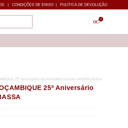
OS
|
CONDIÇÕES DE ENVIO
|
POLÍTICA DE DEVOLUÇÃO
0
0
€
QUE 25º Aniversário da Hidroeléctrica de CAHORA BASSA
ÇAMBIQUE 25º Aniversário
 BASSA