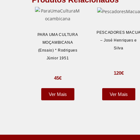
PESCADORES MACU
PARA UMA CULTURA
– José Henriques e
MOÇAMBICANA
Silva
(Ensaio) * Rodrigues
Júnior 1951
120
€
45
€
Ver Mais
Ver Mais