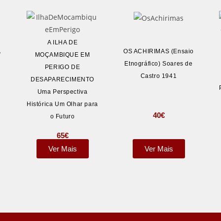
A ILHA DE
A
OS ACHIRIMAS (Ensaio
MOÇAMBIQUE EM
Etnográfico) Soares de
PERIGO DE
Castro 1941
DESAPARECIMENTO
Uma Perspectiva
Histórica Um Olhar para
40
€
o Futuro
65
€
Ver Mais
Ver Mais