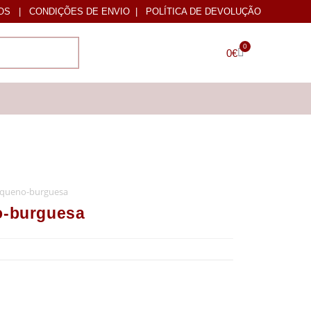
OS
|
CONDIÇÕES DE ENVIO
|
POLÍTICA DE DEVOLUÇÃO
0
0
€
pequeno-burguesa
o-burguesa