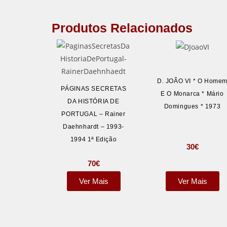
Produtos Relacionados
D. JOÃO VI * O Home
PÁGINAS SECRETAS
E O Monarca * Mário
DA HISTÓRIA DE
Domingues * 1973
PORTUGAL – Rainer
Daehnhardt – 1993-
1994 1ª Edição
30
€
70
€
Ver Mais
Ver Mais