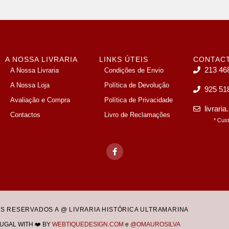
A NOSSA LIVRARIA
LINKS ÚTEIS
CONTAC
213 46
A Nossa Livraria
Condições de Envio
A Nossa Loja
Política de Devolução
925 51
Avaliação e Compra
Política de Privacidade
livrari
Contactos
Livro de Reclamações
* Cus
OS RESERVADOS A @ LIVRARIA HISTÓRICA ULTRAMARINA
UGAL WITH ❤️ BY
WEBTIQUEDESIGN.COM
e
@OMAUROSILVA