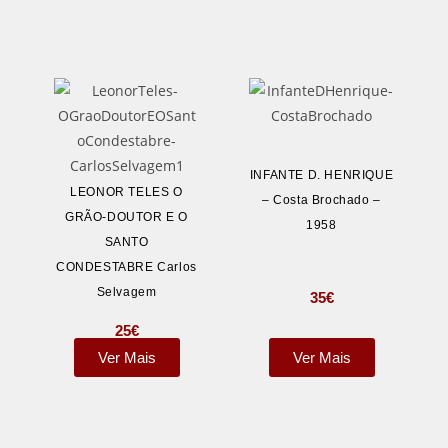
m
INFANTE D. HENRIQUE
LEONOR TELES O
– Costa Brochado –
GRÃO-DOUTOR E O
1958
SANTO
CONDESTABRE Carlos
Selvagem
35
€
25
€
Ver Mais
Ver Mais