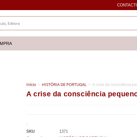
CONTACT
OMPRA
Início
>
HISTÓRIA DE PORTUGAL
>
A crise da consciência 
A crise da consciência pequen
:
SKU
1371