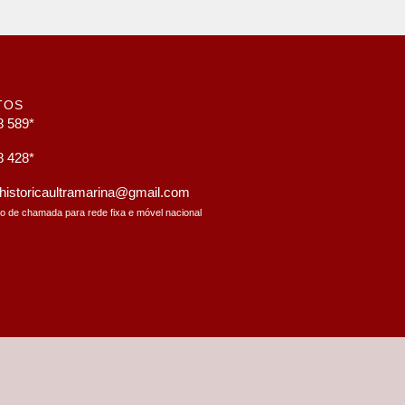
TOS
8 589*
8 428*
a.historicaultramarina@gmail.com
to de chamada para rede fixa e móvel nacional