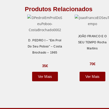
Produtos Relacionados
JOÃO FRANCO E O
D. PEDRO I – “Em Prol
SEU TEMPO Rocha
Do Seu Poboo” – Costa
Martins
Brochado – 1965
70
€
35
€
Ver Mais
Ver Mais