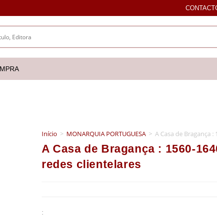
CONTACT
OMPRA
Início
>
MONARQUIA PORTUGUESA
>
A Casa de Bragança : 1
A Casa de Bragança : 1560-1640
redes clientelares
: