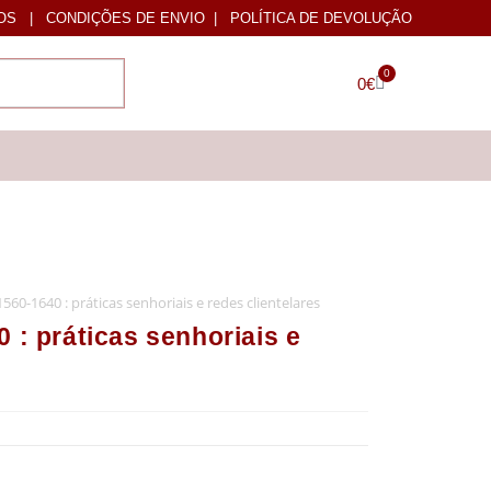
OS
|
CONDIÇÕES DE ENVIO
|
POLÍTICA DE DEVOLUÇÃO
0
0
€
560-1640 : práticas senhoriais e redes clientelares
 : práticas senhoriais e