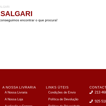
ALGARI
 SALGARI
conseguimos encontrar o que procura!
A NOSSA LIVRARIA
LINKS ÚTEIS
CONTAC
213 46
A Nossa Livraria
Condições de Envio
A Nossa Loja
Política de Devolução
925 51